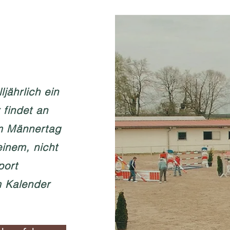
ljährlich ein
 findet an
 Männertag
einem, nicht
port
m Kalender